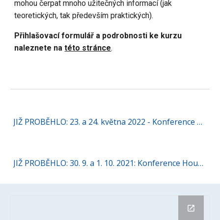
mohou čerpat mnoho užitečných informací (jak
teoretických, tak především praktických).
Přihlašovací formulář a podrobnosti ke kurzu
naleznete na
této stránce
.
JIŽ PROBĚHLO: 23. a 24. května 2022 - Konference Housing First a budoucnost sociálního bydlení v ČR
JIŽ PROBĚHLO: 30. 9. a 1. 10. 2021: Konference Housing First v Jihlavě - podrobný program a více informací